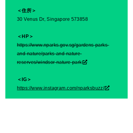
＜住所＞
30 Venus Dr, Singapore 573858
＜HP＞
https://www.nparks.gov.sg/gardens-parks-
and-nature/parks-and-nature-
reserves/windsor-nature-park
＜IG＞
https://www.instagram.com/nparksbuzz/