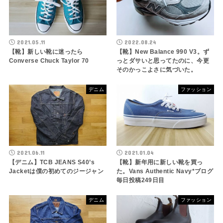
2021.05.11
2022.08.24
【靴】新しい靴に迷ったら
【靴】New Balance 990 V3。ず
Converse Chuck Taylor 70
っとダサいと思ってたのに、今更
そのかっこよさに気づいた。
デニム
ファッション
2021.06.11
2021.01.04
【デニム】TCB JEANS S40’s
【靴】新年用に新しい靴を買っ
Jacketは僕の初めてのジージャン
た。Vans Authentic Navy*ブログ
毎日投稿249日目
デニム
ファッション