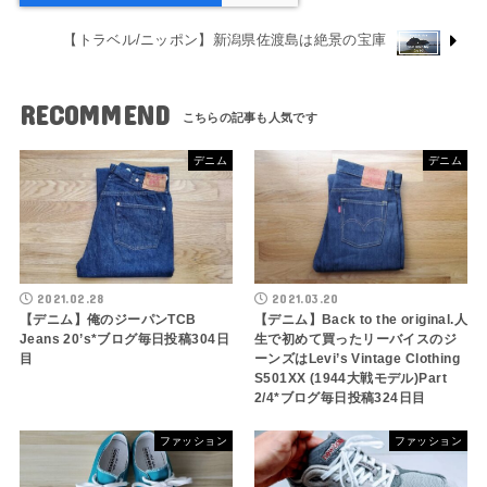
【トラベル/ニッポン】新潟県佐渡島は絶景の宝庫
RECOMMEND
デニム
デニム
2021.02.28
2021.03.20
【デニム】俺のジーパンTCB
【デニム】Back to the original.人
Jeans 20’s*ブログ毎日投稿304日
生で初めて買ったリーバイスのジ
目
ーンズはLevi’s Vintage Clothing
S501XX (1944大戦モデル)Part
2/4*ブログ毎日投稿324日目
ファッション
ファッション